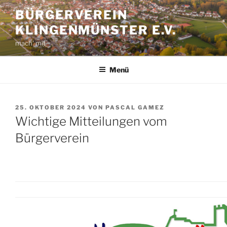
Zum
BÜRGERVEREIN
Inhalt
KLINGENMÜNSTER E.V.
springen
mach' mit
Menü
VERÖFFENTLICHT
25. OKTOBER 2024
VON
PASCAL GAMEZ
AM
Wichtige Mitteilungen vom
Bürgerverein