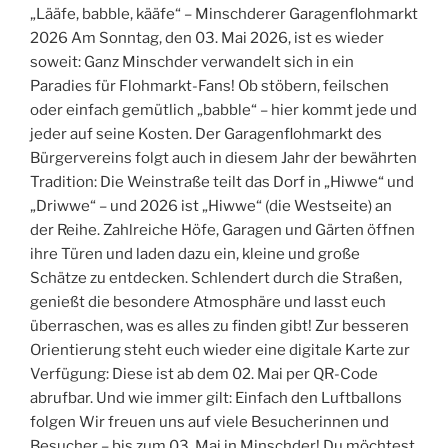
„Lääfe, babble, kääfe“ – Minschderer Garagenflohmarkt
2026 Am Sonntag, den 03. Mai 2026, ist es wieder
soweit: Ganz Minschder verwandelt sich in ein
Paradies für Flohmarkt-Fans! Ob stöbern, feilschen
oder einfach gemütlich „babble“ – hier kommt jede und
jeder auf seine Kosten. Der Garagenflohmarkt des
Bürgervereins folgt auch in diesem Jahr der bewährten
Tradition: Die Weinstraße teilt das Dorf in „Hiwwe“ und
„Driwwe“ – und 2026 ist „Hiwwe“ (die Westseite) an
der Reihe. Zahlreiche Höfe, Garagen und Gärten öffnen
ihre Türen und laden dazu ein, kleine und große
Schätze zu entdecken. Schlendert durch die Straßen,
genießt die besondere Atmosphäre und lasst euch
überraschen, was es alles zu finden gibt! Zur besseren
Orientierung steht euch wieder eine digitale Karte zur
Verfügung: Diese ist ab dem 02. Mai per QR-Code
abrufbar. Und wie immer gilt: Einfach den Luftballons
folgen Wir freuen uns auf viele Besucherinnen und
Besucher – bis zum 03. Mai in Minschder! Du möchtest