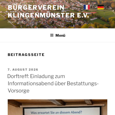
Zum
BÜRGERVEREIN
FR
DE
Inhalt
KLINGENMÜNSTER E.V.
springen
mach' mit
Menü
BEITRAGSSEITE
VERÖFFENTLICHT
7. AUGUST 2026
AM
Dorftreff: Einladung zum
Informationsabend über Bestattungs-
Vorsorge