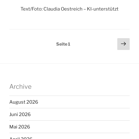
Text/Foto: Claudia Oestreich – KI-unterstützt
Seitennummerierung
Näch
Seite
1
Seit
der
Beiträge
Archive
August 2026
Juni 2026
Mai 2026