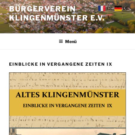
Zum
BÜRGERVEREIN
FR
DE
Inhalt
KLINGENMÜNSTER E.V.
springen
mach' mit
Menü
EINBLICKE IN VERGANGENE ZEITEN IX