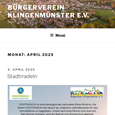
Zum
BÜRGERVEREIN
Inhalt
KLINGENMÜNSTER E.V.
springen
mach' mit
Menü
MONAT:
APRIL 2025
VERÖFFENTLICHT
5. APRIL 2025
AM
Stadtrradeln