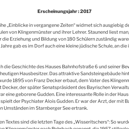
Erscheinungsjahr : 2017
he „Einblicke in vergangene Zeiten“ widmet sich ausgiebig 
len von Klingenmünster und ihrer Lehrer. Staunend liest man,
ür die Erziehung und Bildung von 180 Schülern zuständig war
Jahre gab es im Dorf auch eine kleine jüdische Schule, an die
ch die Geschichte des Hauses Bahnhofstraße 6 und seiner Be
heutigen Hausbesitzer. Das attraktive Sandsteingebäude hin
wurde 1895 von Franz Decker erbaut, dem Vater des Klingen
t Decker, der später Senatspräsident des Bayrischen Verwal
ar eine geborene Gudden. Eine interessante Rolle in der Haus
spielt der Psychiater Alois Gudden. Er war der Arzt, der mit
sen Umständen im Starnberger See ertrank.
n Textes sind die letzten Tage des „Wisseritschers“: So wurd
n Klingenmünster nach Rohrbach genannt, die 1957 stillgeleg