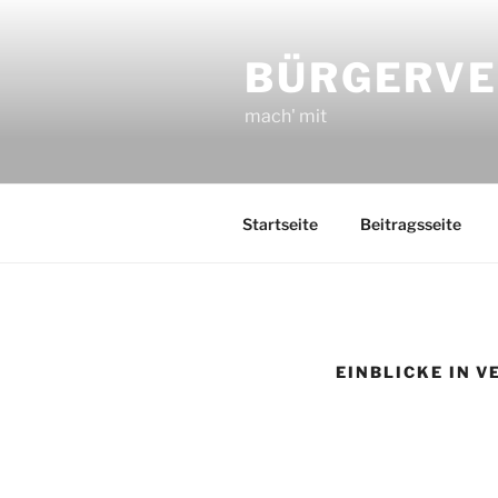
Zum
Inhalt
BÜRGERVE
springen
mach' mit
Startseite
Beitragsseite
EINBLICKE IN V