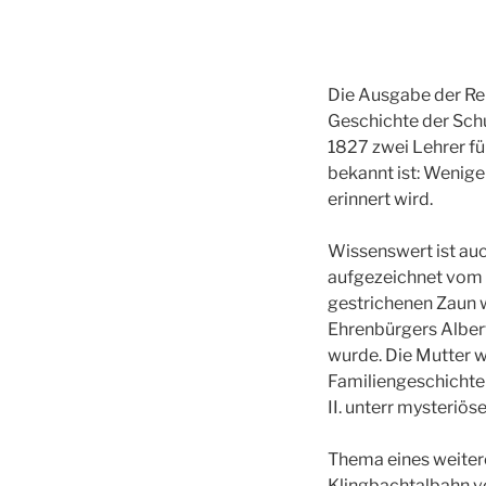
Die Ausgabe der Rei
Geschichte der Schu
1827 zwei Lehrer f
bekannt ist: Wenige 
erinnert wird.
Wissenswert ist au
aufgezeichnet vom 
gestrichenen Zaun 
Ehrenbürgers Alber
wurde. Die Mutter w
Familiengeschichte 
II. unterr mysteriö
Thema eines weitere
Klingbachtalbahn vo