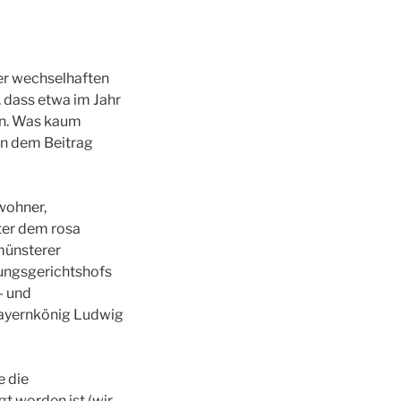
der wechselhaften
 dass etwa im Jahr
en. Was kaum
 in dem Beitrag
wohner,
ter dem rosa
münsterer
tungsgerichtshofs
- und
 Bayernkönig Ludwig
e die
t worden ist (wir