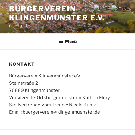
Zum
BÜRGERVEREIN
FR
DE
Inhalt
KLINGENMÜNSTER E.V.
springen
mach' mit
Menü
KONTAKT
Bürgerverein Klingenmünster e.V.
Steinstraße 2
76889 Klingenmünster
Vorsitzende: Ortsbürgermeisterin Kathrin Flory
Stellvertrende Vorsitzende: Nicole Kuntz
Email:
buergerverein@klingenmuenster.de