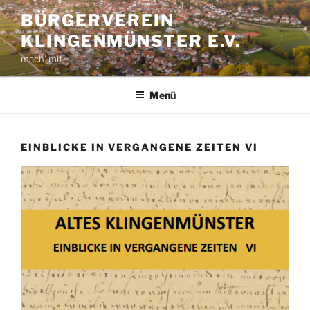
Zum
BÜRGERVEREIN
Inhalt
KLINGENMÜNSTER E.V.
springen
mach' mit
Menü
EINBLICKE IN VERGANGENE ZEITEN VI