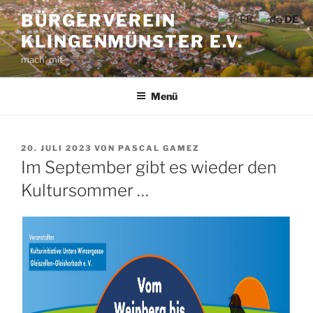
Zum
BÜRGERVEREIN
FR
DE
Inhalt
KLINGENMÜNSTER E.V.
springen
mach' mit
Menü
VERÖFFENTLICHT
20. JULI 2023
VON
PASCAL GAMEZ
AM
Im September gibt es wieder den
Kultursommer …