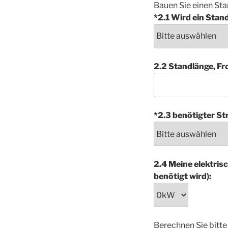
d
Bauen Sie einen Sta
i
*2.1 Wird ein Stan
e
s
e
s
2.2 Standlänge, Fr
F
e
l
d
*2.3 benötigter S
l
e
e
r
2.4 Meine elektris
.
benötigt wird):
Berechnen Sie bitte