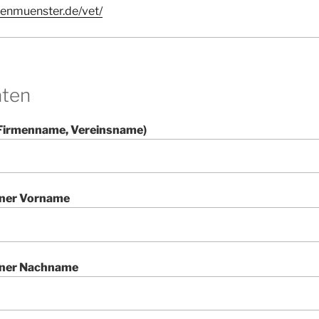
ngenmuenster.de/vet/
aten
. Firmenname, Vereinsname)
tner Vorname
tner Nachname